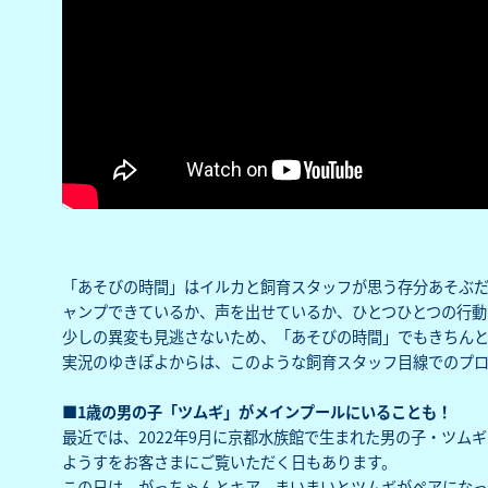
「あそびの時間」はイルカと飼育スタッフが思う存分あそぶ
ャンプできているか、声を出せているか、ひとつひとつの行動
少しの異変も見逃さないため、「あそびの時間」でもきちん
実況のゆきぽよからは、このような飼育スタッフ目線でのプ
■1歳の男の子「ツムギ」がメインプールにいることも！
最近では、2022年9月に京都水族館で生まれた男の子・ツム
ようすをお客さまにご覧いただく日もあります。
この日は、がっちゃんとキア、まいまいとツムギがペアになっ