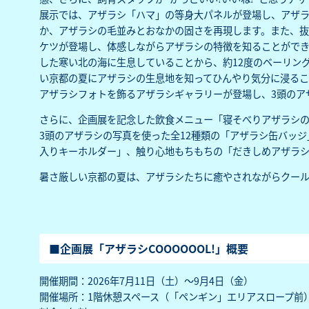
展示では、アザラシ「ハマ」の等身大パネルが登場し、アザ
か、アザラシの毛並みとおなかの固さを再現します。また、抜
ケツが登場し、体感しながらアザラシの特徴を知ることがで
した寒い北の海に生息していることから、約12度のベーリン
い京都の夏にアザラシの生息地を知ってひんやり気分に浸るこ
アザラシフォトを飾るアザラシギャラリーが登場し、3頭のア
さらに、企画展を記念した飲食メニュー「寝そべりアザラシのC
3頭のアザラシの写真を使った全12種類の「アザラシ缶バッ
入りキーホルダー」、触り心地もちもちの「だきしめアザラシ
暑さ厳しい京都の夏は、アザラシたちに癒やされながらクー
■企画展「アザラシCOOOOOOL!」概要
開催期間：2026年7月11日（土）～9月4日（金）
開催場所：1階休憩スペース（「ペンギン」エリアスロープ前