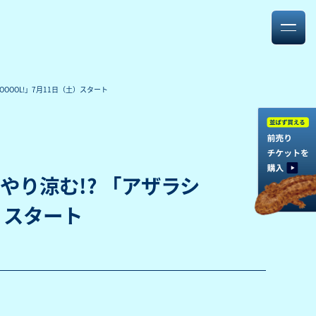
OOOL!」7月11日（土）スタート
り涼む!? 「アザラシ
土）スタート