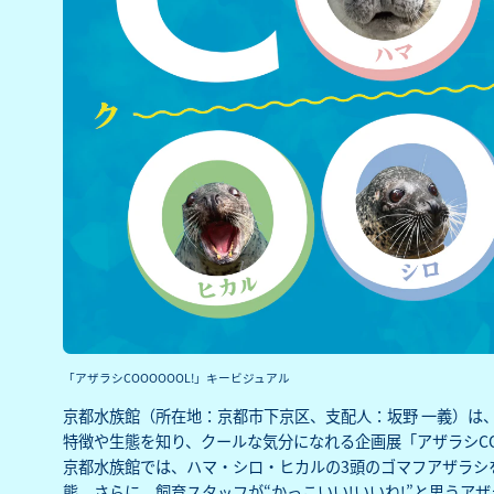
「アザラシCOOOOOOL!」キービジュアル
京都水族館（所在地：京都市下京区、支配人：坂野 一義）は、2
特徴や生態を知り、クールな気分になれる企画展「アザラシCO
京都水族館では、ハマ・シロ・ヒカルの3頭のゴマフアザラシ
態、さらに、飼育スタッフが“かっこいい!いいね!”と思うア