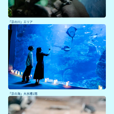
「京の川」エリア
「京の海」大水槽1階