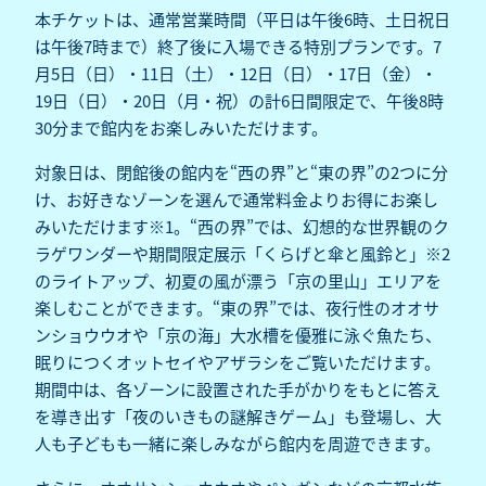
本チケットは、通常営業時間（平日は午後6時、土日祝日
は午後7時まで）終了後に入場できる特別プランです。7
月5日（日）・11日（土）・12日（日）・17日（金）・
19日（日）・20日（月・祝）の計6日間限定で、午後8時
30分まで館内をお楽しみいただけます。
対象日は、閉館後の館内を“西の界”と“東の界”の2つに分
け、お好きなゾーンを選んで通常料金よりお得にお楽し
みいただけます※1。“西の界”では、幻想的な世界観のク
ラゲワンダーや期間限定展示「くらげと傘と風鈴と」※2
のライトアップ、初夏の風が漂う「京の里山」エリアを
楽しむことができます。“東の界”では、夜行性のオオサ
ンショウウオや「京の海」大水槽を優雅に泳ぐ魚たち、
眠りにつくオットセイやアザラシをご覧いただけます。
期間中は、各ゾーンに設置された手がかりをもとに答え
を導き出す「夜のいきもの謎解きゲーム」も登場し、大
人も子どもも一緒に楽しみながら館内を周遊できます。