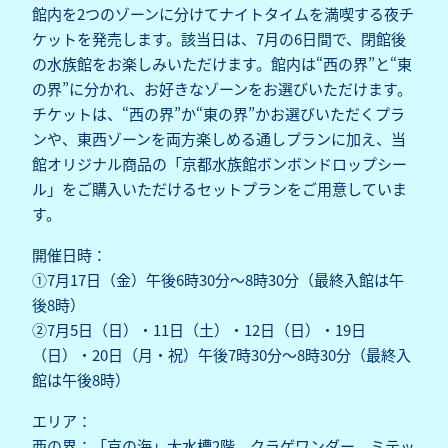
館内を2つのゾーンに分けてナイトタイムを満喫する夜チ
ケットを発売します。該当日は、7月の6日間で、閉館後
の水族館をお楽しみいただけます。館内は“西の界”と“東
の界”に分かれ、お好きなゾーンをお選びいただけます。
チケットは、“西の界”か“東の界”かお選びいただくプラ
ンや、東西ゾーンを両方楽しめる通しプランに加え、当
館オリジナル商品の「京都水族館ボンボンドロップシー
ル」をご購入いただけるセットプランをご用意していま
す。
開催日時：
①7月17日（金）午後6時30分～8時30分（最終入館は午
後8時）
②7月5日（日）・11日（土）・12日（日）・19日
（日）・20日（月・祝）午後7時30分～8時30分（最終入
館は午後8時）
エリア：
西の界：「京の海」大水槽2階、クラゲワンダー、ミテッ